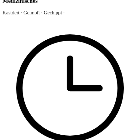
Medizinisches
Kastriert
·
Geimpft
·
Gechippt
·